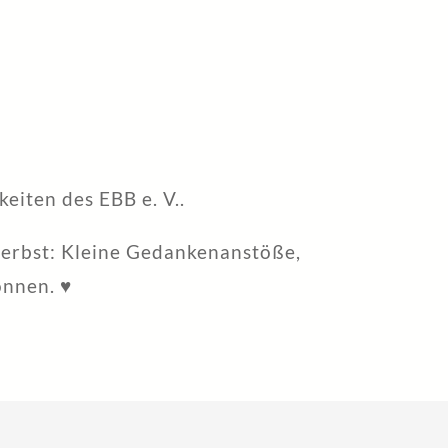
eiten des EBB e. V..
Herbst: Kleine Gedankenanstöße,
önnen. ♥