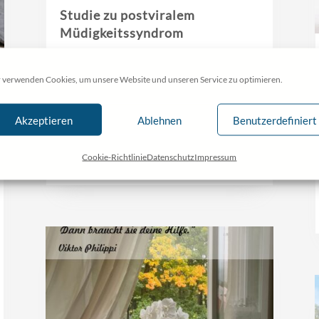
Studie zu postviralem
Müdigkeitssyndrom
Die Studie ist abgeschlossen.
 verwenden Cookies, um unsere Website und unseren Service zu optimieren.
Hier erfahren Sie mehr über
andere Studien rund um die
Akzeptieren
Ablehnen
Benutzerdefiniert
Philippi-Methode:
mehr lesen
Cookie-Richtlinie
Datenschutz
Impressum